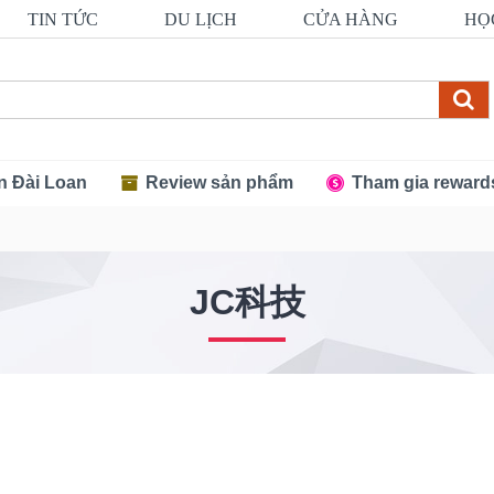
TIN TỨC
DU LỊCH
CỬA HÀNG
HỌ
n Đài Loan
Review sản phẩm
Tham gia reward
JC科技