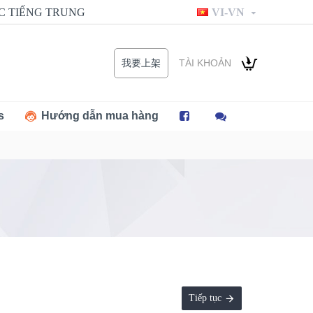
C TIẾNG TRUNG
VI-VN
TÀI KHOẢN
我要上架
s
Hướng dẫn mua hàng
Tiếp tục