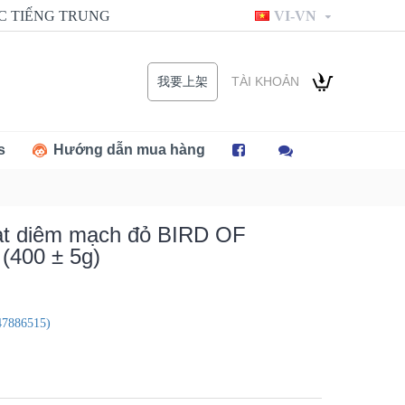
C TIẾNG TRUNG
VI-VN
TÀI KHOẢN
我要上架
s
Hướng dẫn mua hàng
ạt diêm mạch đỏ BIRD OF
400 ± 5g)
86515)