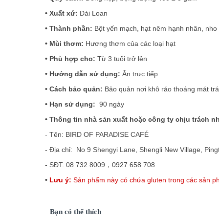
• Xuất xứ:
Đài Loan
•
Thành phần:
B
ột yến mạch, hạt nêm hạnh nhân, nho 
•
Mùi thơm:
Hương thơm của các loại hạt
•
Phù hợp cho:
Từ 3 tuổi trở lên
•
Hướng dẫn sử dụng:
Ăn trực tiếp
• Cách bảo quản:
Bảo quản nơi khô ráo thoáng mát trá
•
Hạ
n sử dụng
:
90 ngày
•
Thông tin nhà sản xuất hoặc công ty chịu trách 
- Tên: BIRD OF PARADISE CAFÉ
- Địa chỉ: No 9 Shengyi Lane, Shengli New Village, Ping
- S
Đ
T: 08 732 8009
，
0927 658 708
•
Lưu ý:
Sản phẩm này có chứa gluten trong các sản p
Bạn có thể thích