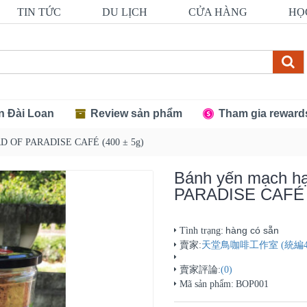
TIN TỨC
DU LỊCH
CỬA HÀNG
HỌ
n Đài Loan
Review sản phẩm
Tham gia reward
IRD OF PARADISE CAFÉ (400 ± 5g)
Bánh yến mạch h
PARADISE CAFÉ (
hàng có sẵn
Tình trạng:
賣家:
天堂鳥咖啡工作室 (統編478
賣家評論:
(0)
Mã sản phẩm:
BOP001