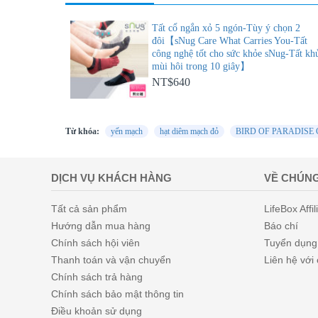
Tất cổ ngắn xỏ 5 ngón-Tùy ý chọn 2
đôi【sNug Care What Carries You-Tất
công nghệ tốt cho sức khỏe sNug-Tất kh
mùi hôi trong 10 giây】
NT$640
Từ khóa:
yến mạch
hạt diêm mạch đỏ
BIRD OF PARADISE
DỊCH VỤ KHÁCH HÀNG
VỀ CHÚNG
Tất cả sản phẩm
LifeBox Affil
Hướng dẫn mua hàng
Báo chí
Chính sách hội viên
Tuyển dụng
Thanh toán và vận chuyển
Liên hệ với
Chính sách trả hàng
Chính sách bảo mật thông tin
Điều khoản sử dụng