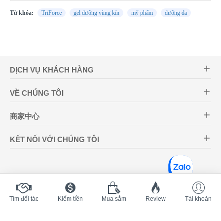
Từ khóa:
TriForce
gel dưỡng vùng kín
mỹ phẩm
dưỡng da
DỊCH VỤ KHÁCH HÀNG
VỀ CHÚNG TÔI
商家中心
KẾT NỐI VỚI CHÚNG TÔI
Tìm đối tác
Kiếm tiền
Mua sắm
Review
Tài khoản