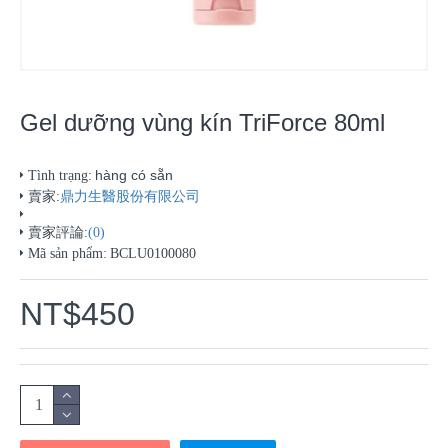
Gel dưỡng vùng kín TriForce 80ml
hàng có sẵn
Tình trạng:
賣家:
鼎力生醫股份有限公司
賣家評論:
(0)
Mã sản phẩm:
BCLU0100080
NT$450