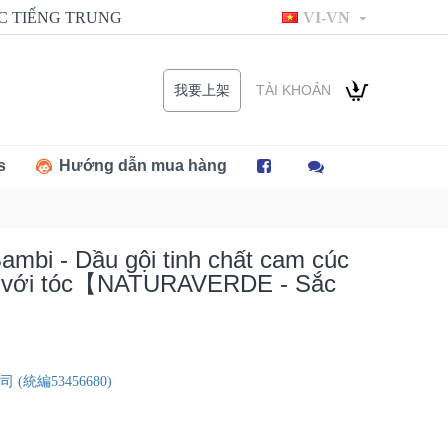
C TIẾNG TRUNG
VI-VN
TÀI KHOẢN
我要上架
s
Hướng dẫn mua hàng
ambi - Dầu gội tinh chất cam cúc
ện với tóc【NATURAVERDE - Sắc
】
統編53456680)