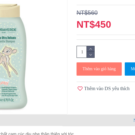
NT$560
NT$450
Thêm vào giỏ hàng
Mu
Thêm vào DS yêu thích
chất cam cúc dịu nhẹ thân thiện với tóc