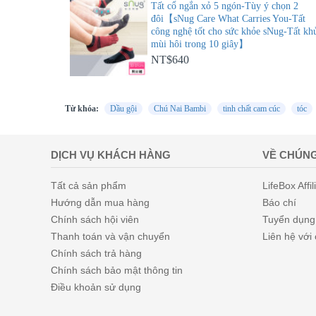
Tất cổ ngắn xỏ 5 ngón-Tùy ý chọn 2
đôi【sNug Care What Carries You-Tất
công nghệ tốt cho sức khỏe sNug-Tất kh
mùi hôi trong 10 giây】
NT$640
Từ khóa:
Dầu gội
Chú Nai Bambi
tinh chất cam cúc
tóc
DỊCH VỤ KHÁCH HÀNG
VỀ CHÚNG
Tất cả sản phẩm
LifeBox Affil
Hướng dẫn mua hàng
Báo chí
Chính sách hội viên
Tuyển dụng
Thanh toán và vận chuyển
Liên hệ với
Chính sách trả hàng
Chính sách bảo mật thông tin
Điều khoản sử dụng