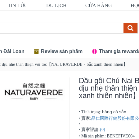
TIN TỨC
DU LỊCH
CỬA HÀNG
HỌ
n Đài Loan
Review sản phẩm
Tham gia reward
cúc dịu nhẹ thân thiện với tóc【NATURAVERDE - Sắc xanh thiên nhiên】
Dầu gội Chú Nai B
dịu nhẹ thân thi
xanh thiên nhiên
hàng có sẵn
Tình trạng:
賣家:
晶仁國際行銷股份有限公司 (
賣家評論:
(0)
Mã sản phẩm:
BENEFIVE004