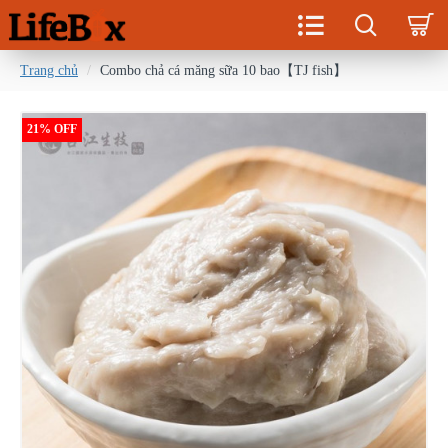
Trang chủ
Combo chả cá măng sữa 10 bao【TJ fish】
21% OFF