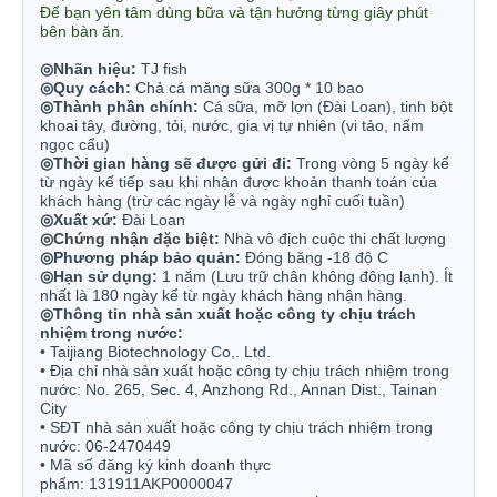
Để bạn yên tâm dùng bữa và tận hưởng từng giây phút
bên bàn ăn.
◎
Nhãn hiệu:
TJ fish
◎Quy cách
:
Chả cá măng sữa 300g * 10 bao
◎
Thành phần chính:
Cá sữa, mỡ lợn (Đài Loan), tinh bột
khoai tây, đường, tỏi, nước, gia vị tự nhiên (vi tảo, nấm
ngọc cẩu)
◎
Thời gian hàng sẽ được gửi đi:
Trong vòng 5 ngày kể
từ ngày kế tiếp sau khi nhận được khoản thanh toán của
khách hàng (trừ các ngày lễ và ngày nghỉ cuối tuần)
◎
Xuất xứ:
Đài Loan
◎
Chứng nhận đặc biệt:
Nhà vô địch cuộc thi chất lượng
◎
Phương pháp bảo quản:
Đóng băng -18 độ C
◎
Hạn sử dụng:
1 năm (
Lưu trữ chân không đông lạnh).
Ít
nhất là 180 ngày kể từ ngày khách hàng nhận hàng.
◎
Thông tin
nhà sản xuất hoặc công ty chịu trách
nhiệm trong nước:
•
Taijiang Biotechnology Co,. Ltd.
• Địa chỉ nhà sản xuất hoặc công ty chịu trách nhiệm trong
nước:
No. 265, Sec. 4, Anzhong Rd., Annan Dist., Tainan
City
• SĐT nhà sản xuất hoặc công ty chịu trách nhiệm trong
nước:
06-2470449
• Mã số đăng ký kinh doanh thực
phẩm:
131911AKP0000047