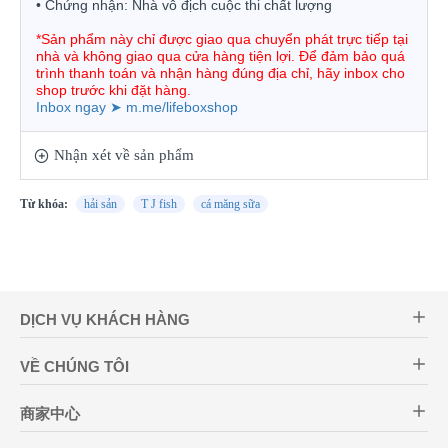
•
Chứng nhận:
Nhà vô địch cuộc thi chất lượng
*Sản phẩm này chỉ được giao qua chuyển phát trực tiếp tại 
nhà và không giao qua cửa hàng tiện lợi. Để đảm bảo quá 
trình thanh toán và nhận hàng đúng địa chỉ, hãy inbox cho 
shop trước khi đặt hàng.
Inbox ngay ➤ m.me/lifeboxshop
Nhận xét về sản phẩm
Từ khóa:
hải sản
T J fish
cá măng sữa
DỊCH VỤ KHÁCH HÀNG
VỀ CHÚNG TÔI
商家中心