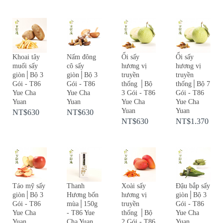
Khoai tây
Nấm đông
Ổi sấy
Ổi sấy
muối sấy
cô sấy
hương vị
hương vị
giòn│Bộ 3
giòn│Bộ 3
truyền
truyền
Gói - T86
Gói - T86
thống │Bộ
thống│Bộ 7
Yue Cha
Yue Cha
3 Gói - T86
Gói - T86
Yuan
Yuan
Yue Cha
Yue Cha
Yuan
Yuan
NT$630
NT$630
NT$630
NT$1.370
Táo mỹ sấy
Thanh
Xoài sấy
Đậu bắp sấy
giòn│Bộ 3
Hương bốn
hương vị
giòn│Bộ 3
Gói - T86
mùa│150g
truyền
Gói - T86
Yue Cha
- T86 Yue
thống │Bộ
Yue Cha
Yuan
Cha Yuan
2 Gói - T86
Yuan