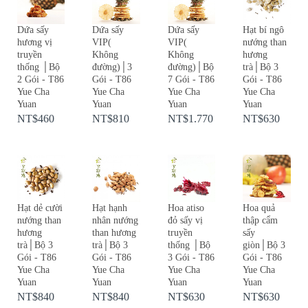
Dứa sấy
Dứa sấy
Dứa sấy
Hạt bí ngô
hương vị
VIP(
VIP(
nướng than
truyền
Không
Không
hương
thống │Bộ
đường)│3
đường)│Bộ
trà│Bộ 3
2 Gói - T86
Gói - T86
7 Gói - T86
Gói - T86
Yue Cha
Yue Cha
Yue Cha
Yue Cha
Yuan
Yuan
Yuan
Yuan
NT$460
NT$810
NT$1.770
NT$630
Hạt dẻ cười
Hạt hạnh
Hoa atiso
Hoa quả
nướng than
nhân nướng
đỏ sấy vị
thập cẩm
hương
than hương
truyền
sấy
trà│Bộ 3
trà│Bộ 3
thống │Bộ
giòn│Bộ 3
Gói - T86
Gói - T86
3 Gói - T86
Gói - T86
Yue Cha
Yue Cha
Yue Cha
Yue Cha
Yuan
Yuan
Yuan
Yuan
NT$840
NT$840
NT$630
NT$630