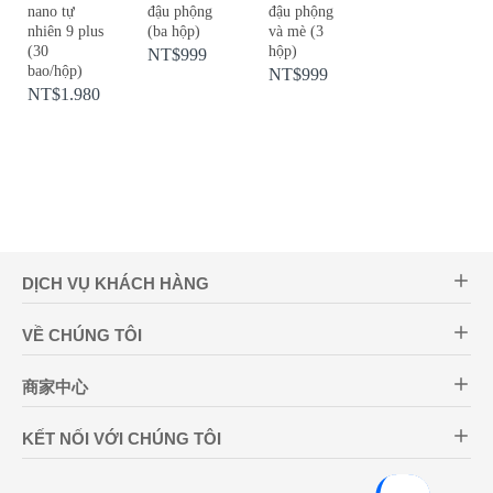
nano tự
đậu phộng
đậu phộng
nhiên 9 plus
(ba hộp)
và mè (3
(30
hộp)
NT$999
bao/hộp)
NT$999
NT$1.980
DỊCH VỤ KHÁCH HÀNG
VỀ CHÚNG TÔI
商家中心
KẾT NỐI VỚI CHÚNG TÔI