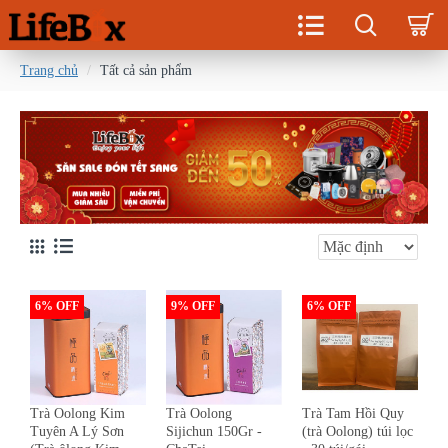
Trang chủ
Tất cả sản phẩm
6% OFF
9% OFF
6% OFF
Trà Oolong Kim
Trà Oolong
Trà Tam Hồi Quy
Tuyên A Lý Sơn
Sijichun 150Gr -
(trà Oolong) túi lọc