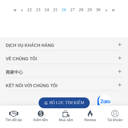
22
23
24
25
26
27
28
29
30
DỊCH VỤ KHÁCH HÀNG
VỀ CHÚNG TÔI
商家中心
KẾT NỐI VỚI CHÚNG TÔI
BỘ LỌC TÌM KIẾM
Tìm đối tác
Kiếm tiền
Mua sắm
Review
Tài khoản