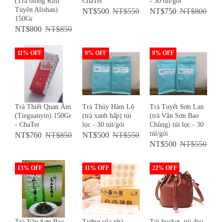
(Trà ôlong Kim
ChaTei
- 30 túi/gói
Tuyên Alishan)
NT$500
NT$550
NT$750
NT$800
150Gr
NT$800
NT$850
11% OFF
9% OFF
9% OFF
Trà Thiết Quan Âm
Trà Thủy Hàm Lộ
Trà Tuyết Sơn Lan
(Tieguanyin) 150Gr
(trà xanh hấp) túi
(trà Vân Sơn Bao
- ChaTei
lọc - 30 túi/gói
Chủng) túi lọc - 30
túi/gói
NT$760
NT$850
NT$500
NT$550
NT$500
NT$550
13% OFF
11% OFF
22% OFF
Trà Văn Sơn Bao
Trứng của nhà
Túi bucket, túi đeo