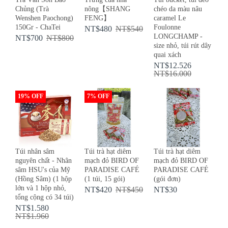
Chủng (Trà
nông【SHANG
chéo da màu nâu
Wenshen Paochong)
FENG】
caramel Le
150Gr - ChaTei
Foulonne
NT$480
NT$540
LONGCHAMP -
NT$700
NT$800
size nhỏ, túi rút dây
quai xách
NT$12.526
NT$16.000
19% OFF
7% OFF
Túi nhân sâm
Túi trà hạt diêm
Túi trà hạt diêm
nguyên chất - Nhân
mạch đỏ BIRD OF
mạch đỏ BIRD OF
sâm HSU's của Mỹ
PARADISE CAFÉ
PARADISE CAFÉ
(Hồng Sâm) (1 hộp
(1 túi, 15 gói)
(gói đơn)
lớn và 1 hộp nhỏ,
NT$420
NT$450
NT$30
tổng cộng có 34 túi)
NT$1.580
NT$1.960