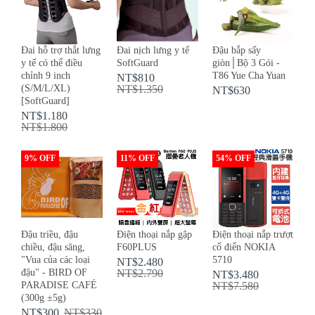
Đai hỗ trợ thắt lưng
Đai nịch lưng y tế
Đậu bắp sấy
y tế có thể điều
SoftGuard
giòn│Bộ 3 Gói -
chỉnh 9 inch
T86 Yue Cha Yuan
NT$810
(S/M/L/XL)
NT$1.350
NT$630
[SoftGuard]
NT$1.180
NT$1.800
9% OFF
11% OFF
54% OFF
Đậu triều, đậu
Điện thoại nắp gập
Điện thoại nắp trượt
chiều, đậu săng,
F60PLUS
cổ điển NOKIA
"Vua của các loại
5710
NT$2.480
đậu" - BIRD OF
NT$2.790
NT$3.480
PARADISE CAFÉ
NT$7.580
(300g ±5g)
NT$300
NT$330