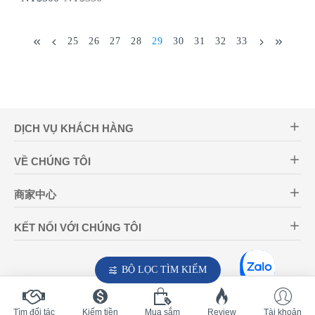
25
26
27
28
29
30
31
32
33
DỊCH VỤ KHÁCH HÀNG
VỀ CHÚNG TÔI
商家中心
KẾT NỐI VỚI CHÚNG TÔI
BỘ LỌC TÌM KIẾM
Tìm đối tác
Kiếm tiền
Mua sắm
Review
Tài khoản