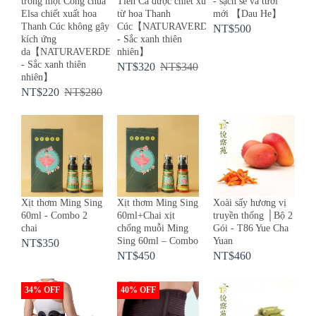
trong một Công chúa
Tiên Cá được chiết xuất
- sạch sẽ và tươi
Elsa chiết xuất hoa
từ hoa Thanh
mới 【Dau He】
Thanh Cúc không gây
Cúc【NATURAVERDE
NT$500
kích ứng
- Sắc xanh thiên
da【NATURAVERDE
nhiên】
- Sắc xanh thiên
NT$320
NT$340
nhiên】
NT$220
NT$280
Xịt thơm Ming Sing
Xịt thơm Ming Sing
Xoài sấy hương vị
60ml - Combo 2
60ml+Chai xịt
truyền thống │Bộ 2
chai
chống muỗi Ming
Gói - T86 Yue Cha
Sing 60ml – Combo
Yuan
NT$350
NT$450
NT$460
34% OFF
40% OFF