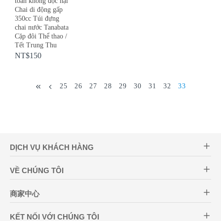
toàn không độc hại
Chai di động gấp
350cc Túi đựng
chai nước Tanabata
Cặp đôi Thể thao /
Tết Trung Thu
NT$150
25
26
27
28
29
30
31
32
33
DỊCH VỤ KHÁCH HÀNG
VỀ CHÚNG TÔI
商家中心
KẾT NỐI VỚI CHÚNG TÔI