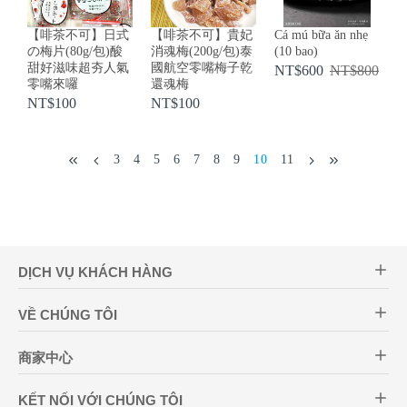
【啡茶不可】日式
【啡茶不可】貴妃
Cá mú bữa ăn nhẹ
の梅片(80g/包)酸
消魂梅(200g/包)泰
(10 bao)
甜好滋味超夯人氣
國航空零嘴梅子乾
NT$600
NT$800
零嘴來囉
還魂梅
NT$100
NT$100
3
4
5
6
7
8
9
10
11
DỊCH VỤ KHÁCH HÀNG
VỀ CHÚNG TÔI
商家中心
KẾT NỐI VỚI CHÚNG TÔI