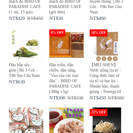
mạch đỏ BIRD OF
mạch đỏ BIRD OF
truyền thống │Bộ 2
PARADISE CAFÉ
PARADISE CAFÉ
Gói - T86 Yue Cha
(1 túi, 15 gói)
(gói đơn)
Yuan
NT$420
NT$450
NT$30
NT$460
9% OFF
10% OFF
Đậu bắp sấy
Đậu triều, đậu
【MEI SHEN】
giòn│Bộ 3 Gói -
chiều, đậu săng,
Nước uống tía tô -
T86 Yue Cha Yuan
"Vua của các loại
Công thức làm từ
đậu" - BIRD OF
tía tô và bạc hà –
NT$630
PARADISE CAFÉ
Nhuận hầu, thanh
(300g ±5g)
giọng - Tenergy24
NT$300
NT$330
NT$450
NT$500
25% OFF