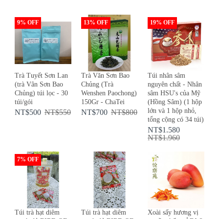
9% OFF
13% OFF
19% OFF
Trà Tuyết Sơn Lan
Trà Văn Sơn Bao
Túi nhân sâm
(trà Vân Sơn Bao
Chủng (Trà
nguyên chất - Nhân
Chủng) túi lọc - 30
Wenshen Paochong)
sâm HSU's của Mỹ
túi/gói
150Gr - ChaTei
(Hồng Sâm) (1 hộp
lớn và 1 hộp nhỏ,
NT$500
NT$550
NT$700
NT$800
tổng cộng có 34 túi)
NT$1.580
NT$1.960
7% OFF
Túi trà hạt diêm
Túi trà hạt diêm
Xoài sấy hương vị