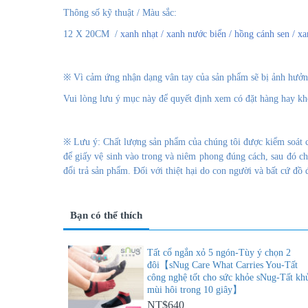
Thông số kỹ thuật / Màu sắc:
12 X 20CM /
xanh nhạt / xanh nước biển / hồng cánh sen / xa
※
Vì cảm ứng nhận dạng vân tay của sản phẩm sẽ bị ảnh hưởng 
Vui lòng lưu ý mục này để quyết định xem có đặt hàng hay kh
※
Lưu ý: Chất lượng sản phẩm của chúng tôi được kiểm soát ch
để giấy vệ sinh vào trong và niêm phong đúng cách, sau đó 
đổi trả sản phẩm. Đối với thiệt hại do con người và bất cứ đồ 
Bạn có thể thích
Tất cổ ngắn xỏ 5 ngón-Tùy ý chọn 2
đôi【sNug Care What Carries You-Tất
công nghệ tốt cho sức khỏe sNug-Tất kh
mùi hôi trong 10 giây】
NT$640