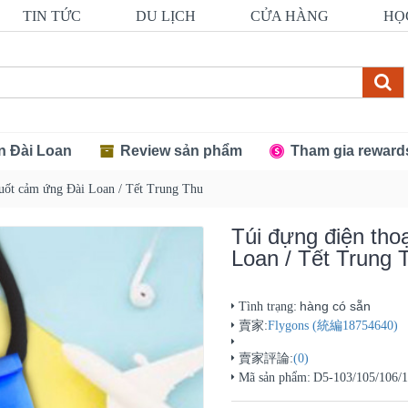
TIN TỨC
DU LỊCH
CỬA HÀNG
HỌ
n Đài Loan
Review sản phẩm
Tham gia reward
suốt cảm ứng Đài Loan / Tết Trung Thu
Túi đựng điện tho
Loan / Tết Trung 
hàng có sẵn
Tình trạng:
賣家:
Flygons (統編18754640)
賣家評論:
(0)
Mã sản phẩm:
D5-103/105/106/