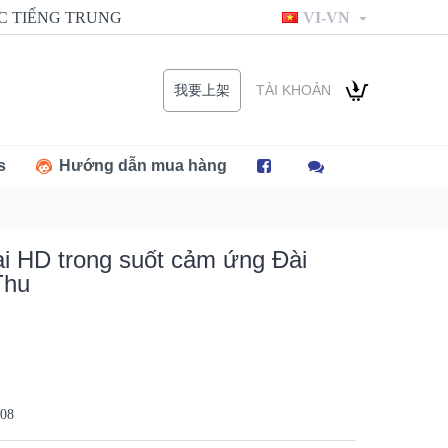
C TIẾNG TRUNG
VI-VN
TÀI KHOẢN
我要上架
s
Hướng dẫn mua hàng
ại HD trong suốt cảm ứng Đài
Thu
108