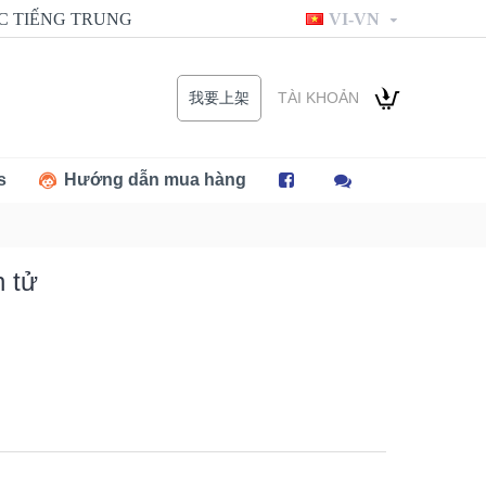
C TIẾNG TRUNG
VI-VN
TÀI KHOẢN
我要上架
s
Hướng dẫn mua hàng
n tử