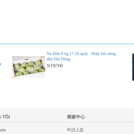
Na Dứa 6 kg (7-10 quả) - Hiệp hội nông
dân Đài Đông
ử
NT$700
 TÔI
商家中心
iate
申請上架