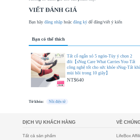
VIẾT ĐÁNH GIÁ
Bạn hãy
đăng nhập
hoặc
đăng ký
để đăng/viết ý kiến
Bạn có thể thích
Tất cổ ngắn xỏ 5 ngón-Tùy ý chọn 2
đôi【sNug Care What Carries You-Tất
công nghệ tốt cho sức khỏe sNug-Tất kh
mùi hôi trong 10 giây】
NT$640
Từ khóa:
Nồi điện tử
DỊCH VỤ KHÁCH HÀNG
VỀ CHÚNG
Tất cả sản phẩm
LifeBox Affil