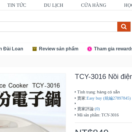
TIN TỨC
DU LỊCH
CỬA HÀNG
HỌ
n Đài Loan
Review sản phẩm
Tham gia reward
TCY-3016 Nồi điệ
hàng có sẵn
Tình trạng:
賣家:
Easy buy (統編27897845)
賣家評論:
(0)
Mã sản phẩm:
TCY-3016