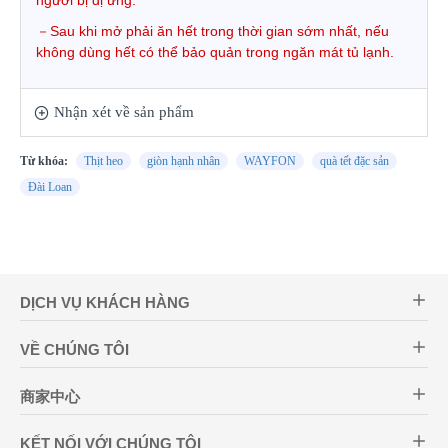
người bị dị ứng.
－Sau khi mở phải ăn hết trong thời gian sớm nhất, nếu
không dùng hết có thể bảo quản trong ngăn mát tủ
lạnh.
Nhận xét về sản phẩm
Từ khóa:
Thịt heo
giòn hạnh nhân
WAYFON
quà tết đặc sản
Đài Loan
DỊCH VỤ KHÁCH HÀNG
VỀ CHÚNG TÔI
商家中心
KẾT NỐI VỚI CHÚNG TÔI