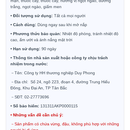
mặn, thuốc cay, thuốc cay, hương vị ngọt ngào, đường
trắng, ngọt ngào, giấm men
•
Đố
i t
ượ
ng s
ử
d
ụ
ng:
T
ấ
t c
ả
m
ọ
i ng
ườ
i
•
C
á
ch d
ù
ng:
D
ù
ng ngay sau khi m
ở
n
ắ
p
•
Ph
ươ
ng th
ứ
c b
ả
o qu
ả
n:
Nhi
ệ
t
độ
ph
ò
ng, tr
á
nh nhi
ệ
t
độ
cao,
ẩ
m
ướ
t v
à
á
nh n
ắ
ng m
ặ
t tr
ờ
i
•
H
ạ
n s
ử
d
ụ
ng:
90 ng
à
y
•
Thông tin nh
à
s
ả
n xu
ấ
t ho
ặ
c công ty ch
ị
u tr
á
ch
nhi
ệ
m trong n
ướ
c:
－Tên: Công ty HH thương nghiệp Duy Phong
－Địa chỉ: Số 24, ngõ 223, đoạn 4, đường Trung Hiếu
Đông, Khu Đại An, TP Tân Bắc
－SĐT: 02-27773696
•
S
ố
b
ả
o hi
ể
m:
131311AKP0000115
•
Nh
ữ
ng v
ấ
n
đề
c
ầ
n ch
ú
ý:
－Sản phẩm có chứa vừng, đậu, không phù hợp với những