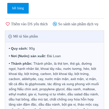
hết hàng
Thêm vào DS yêu thích
So sánh sản phẩm dịch vụ
Mô tả Sản phẩm
•
Quy c
á
ch:
90g
•
N
ơ
i
(N
ướ
c)
s
ả
n xu
ấ
t
:
Đ
à
i Loan
•
Th
à
nh ph
ầ
n:
Thành phần, là thịt lợn, thịt gà, đường
ngọt, hạnh nhân lát, khoai tây nâu, nước tương, héo, bột
khoai tây, bột trứng, carbon, bột khoai tây, bột trứng,
cacbon, aldehyde, cay, nước mặn mặn, axit mặn, vị mặn,
tất cả đều là glyphosate, tác động và xung phong với muối
sống Nấu chín axit, propylene glycol, đậu xanh, maltose,
ethyl maltol, gia vị, hương vị tự nhiên, dầu salad đậu nành,
dầu hạt bông, dầu mù tạt, chất chống oxy hóa hỗn hợp
tăng sản đậm đặc, dầu đậu nành, bột gia vị, thảo mộc cay,