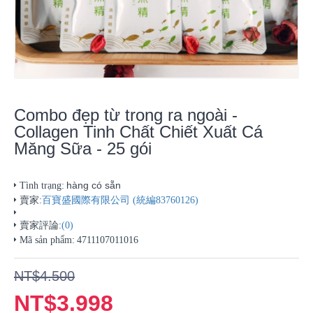
Combo đẹp từ trong ra ngoài -
Collagen Tinh Chất Chiết Xuất Cá
Măng Sữa - 25 gói
hàng có sẵn
Tình trạng:
賣家:
百寶盛國際有限公司 (統編83760126)
賣家評論:
(0)
Mã sản phẩm:
4711107011016
NT$4.500
NT$3.998