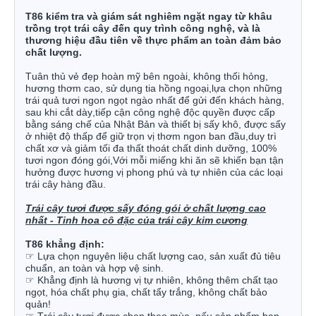
T86 kiểm tra và giám sát nghiêm ngặt ngay từ khâu
trồng trọt trái cây đến quy trình công nghệ, và là
thương hiệu đầu tiên về thực phẩm an toàn đảm bảo
chất lượng.
Tuân thủ vẻ đẹp hoàn mỹ bên ngoài, không thối hỏng,
hương thơm cao, sử dụng tia hồng ngoại,lựa chọn những
trái quả tươi ngon ngọt ngào nhất để gửi đến khách hàng,
sau khi cắt dày,tiếp cận công nghệ độc quyền được cấp
bằng sáng chế của Nhật Bản và thiết bị sấy khô, được sấy
ở nhiệt độ thấp để giữ trọn vị thơm ngon ban đầu,duy trì
chất xơ và giảm tối đa thất thoát chất dinh dưỡng, 100%
tươi ngon đóng gói,Với mỗi miếng khi ăn sẽ khiến bạn tận
hưởng được hương vị phong phú và tự nhiên của các loại
trái cây hàng đầu.
Trái cây tươi được sấy đóng gói ở chất lượng cao
nhất
-
Tinh hoa cô đặc của trái cây kim cương
T86 khẳng định:
☞
Lựa chọn nguyên liệu chất lượng cao, sản xuất đủ tiêu
chuẩn, an toàn và hợp vệ sinh.
☞
Khẳng định là hương vị tự nhiên, không thêm chất tạo
ngọt, hóa chất phụ gia, chất tẩy trắng, không chất bảo
quản!