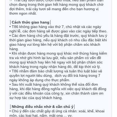
☞
Trái cây tươi được chọn theo mùa, nếu sản phẩm bạn
chọn đang trong thời gian hết hàng mong quý khách chờ
đợi thêm, trái cây tươi sẽ mang đến cho bạn hương vị
thơm ngon nhất.
│
Cách thức giao hang
│
• T86 không giao hàng vào thứ 7, chủ nhật và các ngày
nghỉ lễ, các đơn hàng sẽ được giao vào các ngày tiếp theo.
• Các đơn hàng chủ yếu là hàng đặt trước, quý khách lưu ý
thời gian giao hàng, nếu quý khách có nhu cầu đặc biệt khi
giao hàng vui lòng liên hệ với bộ phận chăm sóc khách
hàng.
• Khi nhận được hàng mong quý khác mở thùng hàng kiểm
tra và nhớ ghi hình lại lưu giữ, nếu sản phẩm có vấn đề
mong quý khách hay liên hệ ngay với bộ phận chăm sóc
khách hàng trong ngày nhận hàng đó, để kịp thời xử lý.
• T86 nhằm đảm bảo chất lượng và tuân thủ luật bảo vệ
quyền lợi người tiêu dùng,
dịch vụ đổi trả hàng trong 7
ngày không áp dụng cho thực phẩm.
• Sau khi xuất hàng quý khách không thể sửa đổi đơn
hàng, khi đặt hàng đồng nghĩa với việc quý khách đã đồng
ý với các điều khoản của công ty, xin chân thành cảm ơn
sự hợp tác của quý khách hàng.
│
Những điều nhắc nhở & cần chú ý
│
• Chú ý đến các chất gây dị ứng cá nhân: xoài, khế, khoai
môn, các loại hạt, nấm, mật ong ... vv.