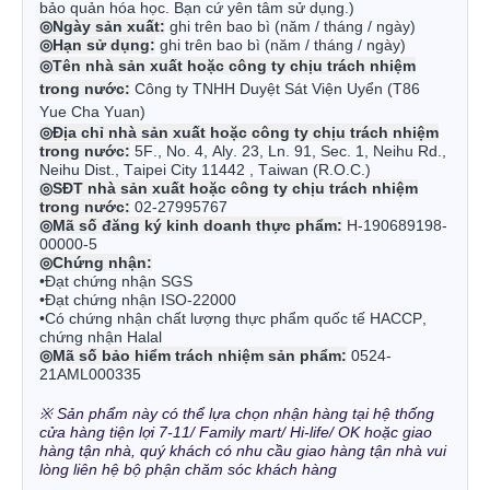
bảo quản hóa học. Bạn cứ yên tâm sử dụng.)
◎Ngày sản xuất
:
ghi trên bao bì (năm / tháng / ngày)
◎Hạn sử dụng
:
ghi trên bao bì (năm / tháng / ngày)
◎
Tên nhà sản xuất hoặc công ty chịu trách nhiệm
trong nước:
Công ty TNHH Duyệt Sát Viện Uyển (T86
Yue Cha Yuan)
◎
Địa chỉ nhà sản xuất hoặc công ty chịu trách nhiệm
trong nước:
5F., No. 4, Aly. 23, Ln. 91, Sec. 1, Neihu Rd.,
Neihu Dist., Taipei City 11442 , Taiwan (R.O.C.)
◎
SĐT nhà sản xuất hoặc công ty chịu trách nhiệm
trong nước:
02-27995767
◎
Mã số đăng ký kinh doanh thực phẩm:
H-190689198-
00000-5
◎
Chứng nhận:
•Đạt chứng nhận SGS
•Đạt chứng nhận ISO-22000
•Có chứng nhận chất lượng thực phẩm quốc tế HACCP,
chứng nhận Halal
◎
Mã số bảo hiểm trách nhiệm sản phẩm:
0524-
21AML000335
※ Sản phẩm này có thể lựa chọn nhận hàng tại hệ thống
cửa hàng tiện lợi 7-11/ Family mart/ Hi-life/ OK hoặc giao
hàng tận nhà, quý khách có nhu cầu giao hàng tận nhà vui
lòng liên hệ bộ phận chăm sóc khách hàng