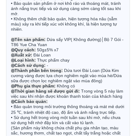
• Bảo quản sản phẩm ở nơi khô ráo và thoáng mát, tránh
ánh nắng trực tiếp và sử dụng càng sớm càng tốt sau khi
mở.
• Không thêm chất bảo quản, hiện tượng hóa nâu (sẫm
màu) xảy ra khi tiếp xúc với không khí, là hiện tượng tự
nhiên.
◎
Tên sản phẩm:
Dứa sấy VIP( Không đường)│Bộ 7 Gói -
T86 Yue Cha Yuan
◎
Quy cách:
50g±5% x7
◎
Xuất xứ:
Đài Loan
◎
Loại hình:
Thực phẩm chay
◎
Cách sử dụng:
-
◎
Thành phần bên trong:
Dứa tươi Đài Loan (Dứa Kim
cương vàng được lựa chọn nghiêm ngặt vào mùa hè/Dứa
sữa được chọn lọc nghiêm ngặt vào mùa đông)
◎
Phụ gia thực phẩm:
Không có
◎
Thời gian hàng sẽ được gửi đi:
Trong vòng 5 này làm
việc sau khi nhận được khoản thanh toán của khách hàng
◎
Cách bảo quản:
•
Bảo quản trong môi trường thông thoáng và mát mẻ dưới
25 ℃, tránh nhiệt độ cao, độ ẩm và ánh nắng trực tiếp.
•
Sử dụng hết trong vòng một tuần sau khi mở, nếu chưa
sử dụng hết nhớ đậy kín và cất vào tủ lạnh.
(Sản phẩm này không chứa chất phụ gia nhân tạo, màu
sắc, hương thơm, chất tạo ngọt, chất tẩy trắng hoặc chất