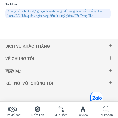
Từ khóa:
Không dễ rách / túi đựng điện thoại di động / dễ mang theo / sản xuất tại Đài
Loan / 3C / bảo quản / ngân hàng điện / túi mỹ phẩm / Tết Trung Thu
DỊCH VỤ KHÁCH HÀNG
VỀ CHÚNG TÔI
商家中心
KẾT NỐI VỚI CHÚNG TÔI
Tìm đối tác
Kiếm tiền
Mua sắm
Review
Tài khoản