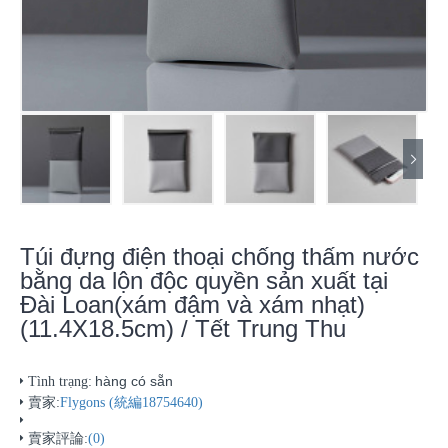
Túi đựng điện thoại chống thấm nước
bằng da lộn độc quyền sản xuất tại
Đài Loan(xám đậm và xám nhạt)
(11.4X18.5cm) / Tết Trung Thu
hàng có sẵn
Tình trạng:
賣家:
Flygons (統編18754640)
賣家評論:
(0)