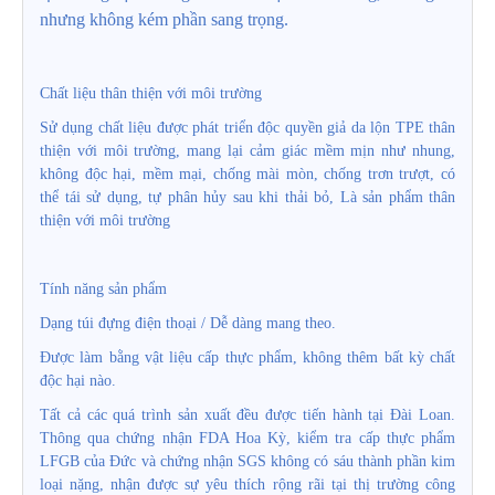
nhưng kh
ô
ng k
é
m phần sang trọng.
Chất liệu thân thiện với môi trường
Sử dụng chất liệu được phát triển độc quyền giả da lộn TPE thân
thiện với môi trường, mang lại cảm giác mềm mịn như nhung,
kh
ô
ng độc hại, mềm mại, chống mài mòn, chống trơn trượt, có
thể tái sử dụng, tự phân hủy sau khi thải bỏ, Là sản phẩm thân
thiện với môi trường
Tính năng sản phẩm
Dạng túi đựng điện thoại / Dễ dàng mang theo.
Được làm bằng vật liệu cấp thực phẩm, không thêm bất kỳ chất
độc hại nào.
Tất cả các quá trình sản xuất đều
được tiến hành tại Đài Loan.
Th
ô
ng qua chứng nhận FDA Hoa Kỳ, kiểm tra cấp thực phẩm
LFGB của Đức và chứng nhận SGS không có sáu thành phần kim
loại nặng, nhận được sự yêu thích rộng rãi tại thị trường công