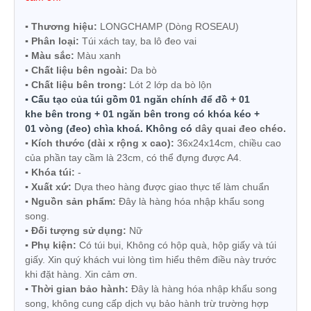
▪ Thương hiệu:
LONGCHAMP (Dòng
ROSEAU)
▪ Phân loại:
Túi xách tay,
ba lô đeo vai
▪ Màu sắc:
Màu xanh
▪ Chất liệu bên ngoài:
Da bò
▪ Chất liệu bên trong:
Lót
2 lớp d
a bò lộn
▪ Cấu tạo của túi gồm 01 ngăn chính
để đồ + 01
khe
bên trong + 01 ngăn bên trong có khóa kéo +
01
vòng (đeo) chìa khoá. Không có
dây quai đeo chéo.
▪ Kích thước
(dài x rộng x cao)
:
36x24x14cm, chiều cao
của phần tay cầm là 23cm, có thể đựng được A4.
▪ Khóa túi:
-
▪ Xuất xứ:
Dựa theo hàng được giao thực tế làm chuẩn
▪ Nguồn sản phẩm:
Đây là hàng hóa nhập khẩu song
song.
▪ Đối tượng sử dụng:
Nữ
▪ Phụ kiện:
Có túi bụi,
Không có hộp quà, hộp giấy và túi
giấy. Xin quý khách vui lòng tìm hiểu thêm điều này trước
khi đặt hàng. Xin cảm ơn.
▪ Thời gian bảo hành:
Đây là hàng hóa nhập khẩu song
song, không cung cấp dịch vụ bảo hành trừ trường hợp