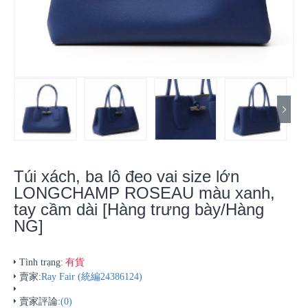
Túi xách, ba lô đeo vai size lớn
LONGCHAMP ROSEAU màu xanh,
tay cầm dài [Hàng trưng bày/Hàng
NG]
有貨
Tình trạng:
賣家:
Ray Fair (統編24386124)
賣家評論:
(0)