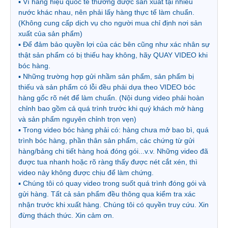
▪ Vì hàng hiệu quốc tế thường được sản xuất tại nhiều
nước khác nhau, nên phải lấy hàng thực tế làm chuẩn.
(Không cung cấp dịch vụ cho người mua chỉ định nơi sản
xuất của sản phẩm)
▪ Để đảm bảo quyền lợi của các bên cũng như xác nhân sự
thật sản phẩm có bị thiếu hay không, hãy QUAY VIDEO khi
bóc hàng.
▪ Những trường hợp gửi nhầm sản phẩm, sản phẩm bị
thiếu và sản phẩm có lỗi đều phải dựa theo VIDEO bóc
hàng gốc rõ nét để làm chuẩn. (Nội dung video phải hoàn
chỉnh bao gồm cả quá trình trước khi quý khách mở hàng
và sản phẩm nguyên chỉnh trọn vẹn)
▪ Trong video bóc hàng phải có: hàng chưa mở bao bì, quá
trình bóc hàng, phần thân sản phẩm, các chứng từ gửi
hàng/bảng chi tiết hàng hoá đóng gói...v.v. Những video đã
được tua nhanh hoặc rõ ràng thấy được nét cắt xén, thì
video này không được chịu để làm chứng.
▪ Chúng tôi có quay video trong suốt quá trình đóng gói và
gửi hàng. Tất cả sản phẩm đều thông qua kiểm tra xác
nhận trước khi xuất hàng. Chúng tôi có quyền truy cứu. Xin
đừng thách thức. Xin cảm ơn.