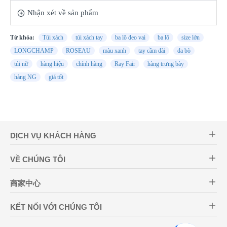
Nhận xét về sản phẩm
Từ khóa:
Túi xách
túi xách tay
ba lô đeo vai
ba lô
size lớn
LONGCHAMP
ROSEAU
màu xanh
tay cầm dài
da bò
túi nữ
hàng hiệu
chính hãng
Ray Fair
hàng trưng bày
hàng NG
giá tốt
DỊCH VỤ KHÁCH HÀNG
VỀ CHÚNG TÔI
商家中心
KẾT NỐI VỚI CHÚNG TÔI