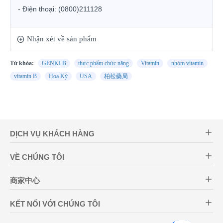
- Điện thoại:
(0800)211128
Nhận xét về sản phẩm
Từ khóa:
GENKI B
thực phẩm chức năng
Vitamin
nhóm vitamin
vitamin B
Hoa Kỳ
USA
柏松藥局
DỊCH VỤ KHÁCH HÀNG
VỀ CHÚNG TÔI
商家中心
KẾT NỐI VỚI CHÚNG TÔI