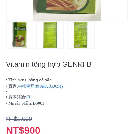
Vitamin tổng hợp GENKI B
hàng có sẵn
Tình trạng:
賣家:
柏松藥局(統編92053094)
賣家評論:
(0)
Mã sản phẩm:
BS001
NT$1.000
NT$900