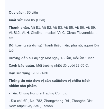
Quy cách:
60 viên
Xuất xứ:
Hoa Kỳ (USA)
Thành phần:
Vit B1, Vit B2, Vit B3, Vit B5, Vit B6, Vit B9,
Vit B12, Vit H, Choline, Inositol, Vit C, Citrus Flavonoids…
etc
Đối tượng sử dụng:
Thanh thiếu niên, phụ nữ, người lớn
tuổi
Hướng dẫn sử dụng:
Một ngày 1-2 lần, mỗi lần 1 viên.
Cách bảo quản:
Môi trường nhiệt độ dưới 25 độ C.
Hạn sử dụng:
2026/1/30
Thông tin của đơn vị sản xuất/đơn vị chiệu trách
nhiệm sản phẩm:
- Tên:
Chung Forture Trading Co., Ltd.
- Địa chỉ:
6F., No. 782, Zhongzheng Rd., Zhonghe Dist.,
New Taipei City 235 , Taiwan