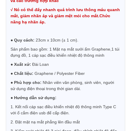
và các trường hợp khác
√
Nó có thể đẩy nhanh quá trình lưu thông máu quanh
mắt, giảm nhãn áp và giảm mệt mỏi cho mắt.
Chức
năng hạ nhãn áp.
●
Quy cách:
23cm x 10cm (± 1 cm).
Sản phẩm bao gồm: 1 Mặt nạ mắt sưởi ấm Graphene,
1 túi
đựng đồ, 1 cáp sạc điều khiển nhiệt độ thông minh
●
Xuất xứ:
Đài Loan
●
Chất liệu:
Graphene / Polyester Fiber
● Phù hợp cho:
Nhân viên văn phòng, sinh viên, người
sử dụng điện thoại trong thời gian dài.
● Hướng dẫn sử dụng:
1. Kết nối cáp sạc điều khiển nhiệt độ thông minh Type C
với ổ cắm điện usb để cấp điện.
2. Đặt mặt nạ mắt phẳng lên đầu mắt