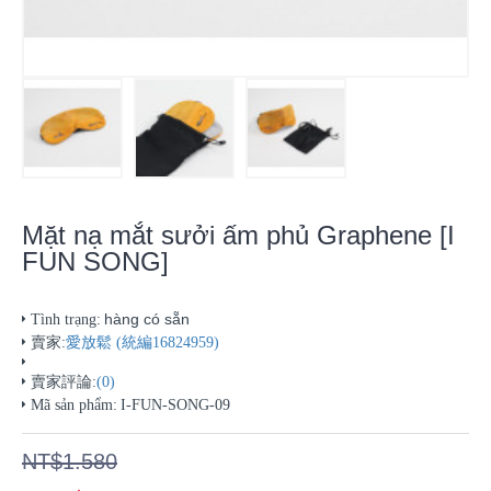
Mặt nạ mắt sưởi ấm phủ Graphene [I
FUN SONG]
hàng có sẵn
Tình trạng:
賣家:
愛放鬆 (統編16824959)
賣家評論:
(0)
Mã sản phẩm:
I-FUN-SONG-09
NT$1.580