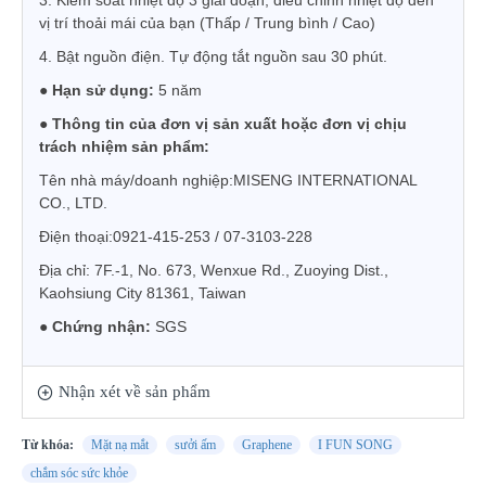
3. Kiểm soát nhiệt độ 3 giai đoạn, điều chỉnh nhiệt độ đến
vị trí thoải mái của bạn (Thấp / Trung bình / Cao)
4. Bật nguồn điện. Tự động tắt nguồn sau 30 phút.
● Hạn sử dụng:
5 năm
● Thông tin của đơn vị sản xuất hoặc đơn vị chịu
trách nhiệm sản phẩm:
Tên nhà máy/doanh nghiệp:
MISENG INTERNATIONAL
CO., LTD.
Điện thoại:
0921-415-253 / 07-3103-228
Địa chỉ:
7F.-1, No. 673, Wenxue Rd., Zuoying Dist.,
Kaohsiung City 81361, Taiwan
●
Chứng nhận:
SGS
Nhận xét về sản phẩm
Từ khóa:
Mặt nạ mắt
sưởi ấm
Graphene
I FUN SONG
chắm sóc sức khỏe