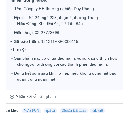
nhi
ệ
m trong n
ướ
c:
－
T
ê
n:
Công ty HH th
ươ
ng nghi
ệ
p Duy Phong
－
Đ
ịa chỉ: Số 24, ngõ 223,
đ
oạn 4,
đ
ường Trung
Hi
ế
u
Đ
ông, Khu
Đ
ại An, TP Tân Bắc
－
Đ
iện thoại: 02-27773696
•
S
ố
b
ả
o hi
ể
m:
131311AKP0000115
•
Lưu ý:
－
Sản phẩm này có chứa đậu nành, vừng không thích hợp
cho người bị dị ứng với các thành phần đậu nành.
－
Dùng hết sớm sau khi mở nắp, nếu không dùng hết bảo
quản trong ngăn mát.
Nhận xét về sản phẩm
Từ khóa:
WAYFON
quà tết
đặc sản Đài Loan
thịt khô