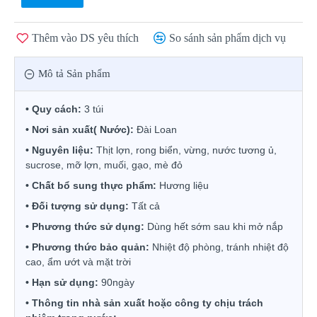
Thêm vào DS yêu thích
So sánh sản phẩm dịch vụ
Mô tả Sản phẩm
•
Quy c
á
ch:
3 túi
•
N
ơ
i s
ả
n xu
ấ
t( N
ướ
c):
Đà
i Loan
•
Nguyên liệu:
Thịt lợn, rong biển, vừng, nước tương ủ,
sucrose, mỡ lợn, muối, gạo, mè đỏ
•
Chất bổ sung thực phẩm:
Hương liệu
•
Đ
ố
i t
ượ
ng s
ử
d
ụ
ng:
T
ấ
t c
ả
•
Ph
ươ
ng th
ứ
c s
ử
d
ụ
ng:
Dùng hết sớm sau khi mở nắp
•
Ph
ươ
ng th
ứ
c b
ả
o qu
ả
n:
Nhiệt độ phòng, tránh nhiệt độ
cao, ẩm ướt và mặt trời
•
H
ạ
n s
ử
d
ụ
ng:
90ng
à
y
•
Thông tin nh
à
s
ả
n xu
ấ
t ho
ặ
c công ty ch
ị
u tr
á
ch