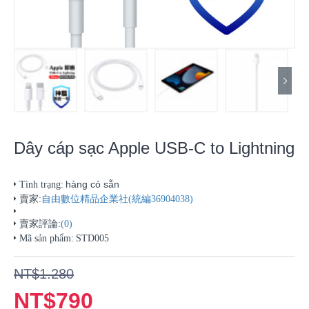
Dây cáp sạc Apple USB-C to Lightning
hàng có sẵn
Tình trạng:
賣家:
自由數位精品企業社(統編36904038)
賣家評論:
(0)
Mã sản phẩm:
STD005
NT$1.280
NT$790