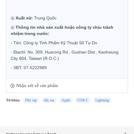
◎
Xu
ấ
t x
ứ
:
Trung Qu
ố
c
◎
Thông tin nhà sản xuất hoặc công ty chịu trách
nhiệm trong nước:
- Tên: Công ty Tinh Ph
ẩ
m K
ỹ
Thu
ậ
t S
ố
T
ự
Do
- Địachỉ: No. 309, Huarong Rd., Gushan Dist., Kaohsiung
City 804, Taiwan (R.O.C.)
- SĐT: 07-5222989
Nhận xét về sản phẩm
Từ khóa:
Dây cáp
dây sạc
Apple
USB-C
Lightning