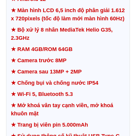
★
Màn hình LCD 6,5 inch độ phân giải 1.612
x 720pixels (tốc độ làm mới màn hình 60Hz)
★
Bộ xử lý 8 nhân MediaTek Helio G35,
2.3GHz
★
RAM 4GB/ROM 64GB
★
Camera trước 8MP
★
Camera sau 13MP + 2MP
★
Chống bụi và chống nước IP54
★
Wi-Fi 5, Bluetooth 5.3
★
Mở khoá vân tay cạnh viền, mở khoá
khuôn mặt
★
Trang bị viên pin 5.000mAh