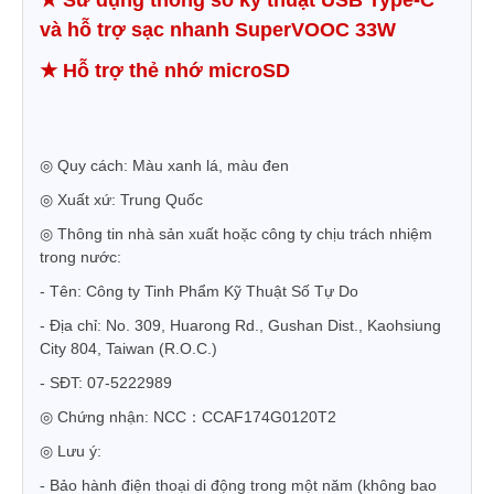
★
Sử dụng thông số kỹ thuật USB Type-C
và hỗ trợ sạc nhanh SuperVOOC 33W
★
Hỗ trợ thẻ nhớ microSD
◎
Quy cách:
Màu xanh lá, màu đen
◎
Xu
ấ
t x
ứ
:
Trung Qu
ố
c
◎
Thông tin nhà sản xuất hoặc công ty chịu trách nhiệm
trong nước:
- Tên:
Công ty Tinh Phẩm Kỹ Thuật Số Tự Do
- Địa chỉ: No. 309, Huarong Rd., Gushan Dist., Kaohsiung
City 804, Taiwan (R.O.C.)
- SĐT: 07-5222989
◎
Chứng nhận:
NCC：CCAF174G0120T2
◎
Lưu ý:
Bảo hành điện thoại di động trong một năm (không bao
-