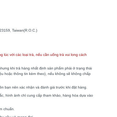
y 23159, Taiwan(R.O.C.)
lúc với các loại trà, nếu cần uống trà vui long cách
hưng khi trả hàng nhất định sản phẩm phải ở trạng thái
liệu hoặc thông tin kèm theo), nếu không sẽ không chấp
ên bạn nên xác nhận và đánh giá trước khi đặt hàng.
sắc, hình ảnh chỉ cung cấp tham khảo, hàng hóa dựa vào
àm chuẩn.
nhu cầu và mong đợi.