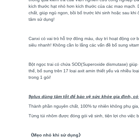
kích thước hạt nhỏ hơn kích thước của các mao mạch. Dù
chất, giúp ngủ ngon, bồi bổ trước khi sinh hoặc sau kh
tâm sử dụng!
Canxi có vai trò hỗ trợ đông máu, duy trì hoạt động cơ 
siêu nhanh! Không cần lo lắng các vấn đề bổ sung vitam
Bột ngọc trai có chứa SOD(Superoxide dismutase) giúp g
thể, bổ sung trên 17 loại axit amin thiết yếu và nhiều lo
trong 1 gói!
9plus dùng tâm tốt để bảo vệ sức khỏe gia đình, có
Thành phần nguyên chất, 100% tự nhiên không phụ gia, 
Từng túi nhôm được đóng gói vệ sinh, tiện lợi cho việc 
《Mẹo nhỏ khi sử dụng》