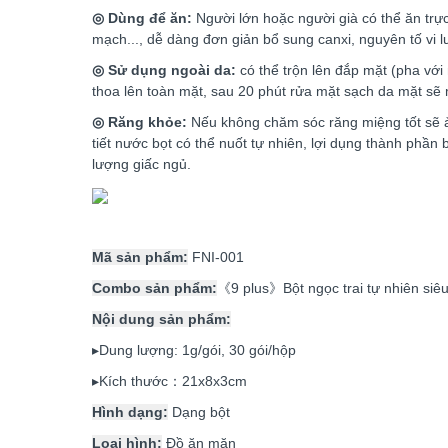
◎ Dùng để ăn:
Người lớn hoặc người già có thể ăn trự
mạch..., dễ dàng đơn giản bổ sung canxi, nguyên tố vi l
◎ Sử dụng ngoài da:
có thể trộn lên đắp mặt (pha với 
thoa lên toàn mặt, sau 20 phút rửa mặt sạch da mặt sẽ
◎ Răng khỏe:
Nếu không chăm sóc răng miệng tốt sẽ ảnh
tiết nước bọt có thể nuốt tự nhiên, lợi dụng thành phần 
lượng giấc ngủ.
Mã sản phẩm:
FNI-001
Combo sản phẩm:
《9 plus》Bột ngọc trai tự nhiên siêu
Nội dung sản phẩm:
▸Dung lượng: 1g/gói, 30 gói/hộp
▸Kích thước：21x8x3cm
Hình dạng:
Dạng bột
Loại hình:
Đồ ăn mặn