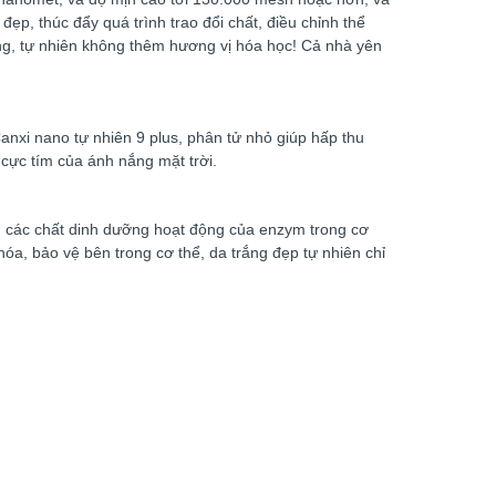
p, thúc đẩy quá trình trao đổi chất, điều chỉnh thể
ệng, tự nhiên không thêm hương vị hóa học! Cả nhà yên
Canxi nano tự nhiên 9 plus, phân tử nhỏ giúp hấp thu
 cực tím của ánh nắng mặt trời.
ng các chất dinh dưỡng hoạt động của enzym trong cơ
t hóa, bảo vệ bên trong cơ thể, da trắng đẹp tự nhiên chỉ