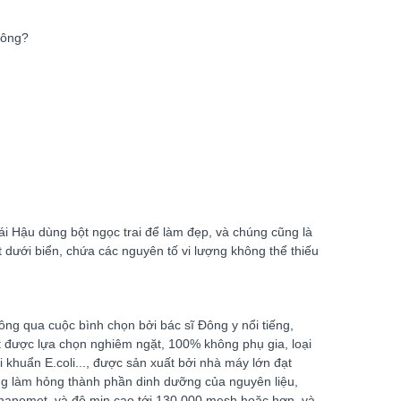
hông?
i Hậu dùng bột ngọc trai để làm đẹp, và chúng cũng là
 dưới biển, chứa các nguyên tố vi lượng không thể thiếu
ông qua cuộc bình chọn bởi bác sĩ Đông y nổi tiếng,
ết được lựa chọn nghiêm ngặt, 100% không phụ gia, loại
 khuẩn E.coli..., được sản xuất bởi nhà máy lớn đạt
g làm hỏng thành phần dinh dưỡng của nguyên liệu,
 nanomet, và độ mịn cao tới 130.000 mesh hoặc hơn, và