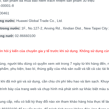
, sản phẩm đã mua bảo hiểm trách nhiệm sản phẩm 30 triệu
-00001-8
00461
ong nước:
Huawei Global Trade Co., Ltd.
 trong nước:
1F., No.127-2, Anxing Rd., Xindian Dist., New Taipei Cit
ong nướ:
02-86660100
hỏi ý kiến của chuyên gia y tế trước khi sử dụng. Không sử dụng cùng 
ùng, người tiêu dùng có quyền xem xét trong 7 ngày từ khi hàng đến, n
ẩm, phụ kiện, bao bì, thùng giấy của nhà sản xuất và tất cả các tài 
hi đã mở gói và sử dụng, cần chịu chi phí tiêu hao và làm sạch. Khuy
trình bày của trang web và chụp hình mà phát sinh sự khác biệt màu 
ng cấp, nếu có bất kỳ thay đổi nào xin tham khảo hàng hóa thực tế l
02-86660100 để tư vấn trước, để tránh tình trạng không đáp ứng được 