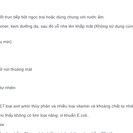
ốt trực tiếp bột ngọc trai hoặc dùng chung với nước ấm.
i toner, kem dưỡng da, sau đó vỗ nhẹ lên khắp mặt (Không sử dụng cùng
u mịn)
ở nơi thoáng mát
tự nhiên
loại axit amin thủy phân và nhiều loại vitamin và khoáng chất tự nhi
 thấy không có kim loại nặng, vi khuẩn E.coli...
ia