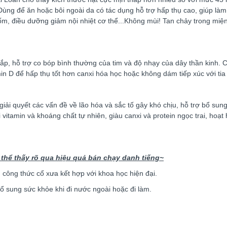
ng để ăn hoặc bôi ngoài da có tác dụng hỗ trợ hấp thụ cao, giúp làm đẹ
i ốm, điều dưỡng giảm nội nhiệt cơ thể...Không mùi! Tan chảy trong mi
bắp, hỗ trợ co bóp bình thường của tim và độ nhạy của dây thần kinh. 
in D để hấp thụ tốt hơn canxi hóa học hoặc không dám tiếp xúc với tia
iải quyết các vấn đề về lão hóa và sắc tố gây khó chịu, hỗ trợ bổ su
ại vitamin và khoáng chất tự nhiên, giàu canxi và protein ngọc trai, hoạ
 thể thấy rõ qua hiệu quả bán chạy danh tiếng~
công thức cổ xưa kết hợp với khoa học hiện đại.
bổ sung sức khỏe khi đi nước ngoài hoặc đi làm.