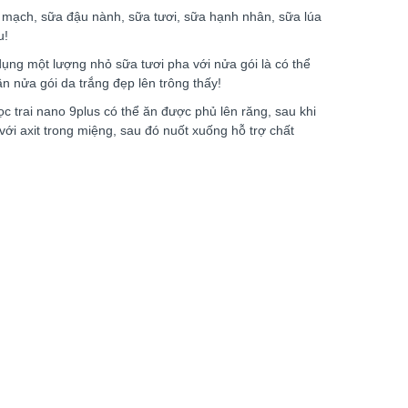
n mạch, sữa đậu nành, sữa tươi, sữa hạnh nhân, sữa lúa
u!
 dụng một lượng nhỏ sữa tươi pha với nửa gói là có thể
 nửa gói da trắng đẹp lên trông thấy!
c trai nano 9plus có thể ăn được phủ lên răng, sau khi
 với axit trong miệng, sau đó nuốt xuống hỗ trợ chất