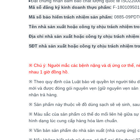
▸Đạt chứng nhận đảm bảo chất lượng quốc tế ISO22000
Mã số đăng ký kinh doanh thực phẩm:
F-180109501
Mã số bảo hiểm trách nhiệm sản phẩm:
0885-09PDT
Tên nhà sản xuất hoặc công ty chịu trách nhiệm tr
Địa chỉ nhà sản xuất hoặc công ty chịu trách nhiệm
SĐT nhà sản xuất hoặc công ty chịu trách nhiệm tr
※ Chú ý: Người mắc các bệnh nặng và dị ứng cơ thể, nên 
nhau 1 giờ đồng hồ.
※ Theo quy định của Luật bảo vệ quyền lợi người tiêu d
mới và được đóng gói nguyên vẹn (giữ nguyên vẹn sản ph
nhận trả hàng.
※ Sản phẩm này thuộc về đồ dùng sạch sẽ vệ sinh, sau k
※ Màu sắc của sản phẩm có thể do mối liên hệ giữa sự 
hình dạng lúc cung cấp hàng hóa làm chuẩn.
※ Văn bản sản phẩm do nhà sản xuất (nhà cung ứng) cu
※ Nếu không biết cách sử dụng, có thể gọi điện thoại 