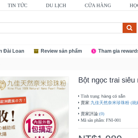
TIN TỨC
DU LỊCH
CỬA HÀNG
HỌ
n Đài Loan
Review sản phẩm
Tham gia reward
)
Bột ngọc trai siêu
hàng có sẵn
Tình trạng:
賣家:
九佳天然奈米珍珠粉 (統編80
賣家評論:
(0)
Mã sản phẩm:
FNI-001