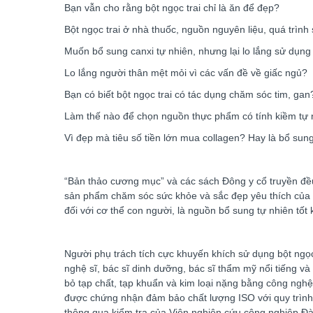
Bạn vẫn cho rằng bột ngọc trai chỉ là ăn để đẹp?
Bột ngọc trai ở nhà thuốc, nguồn nguyên liệu, quá trình
Muốn bổ sung canxi tự nhiên, nhưng lại lo lắng sử dụng
Lo lắng người thân mệt mỏi vì các vấn đề về giấc ngủ?
Bạn có biết bột ngọc trai có tác dụng chăm sóc tim, gan
Làm thế nào để chọn nguồn thực phẩm có tính kiềm tự 
Vì đẹp mà tiêu số tiền lớn mua collagen? Hay là bổ sung
“Bản thảo cương mục” và các sách Đông y cổ truyền đều
sản phẩm chăm sóc sức khỏe và sắc đẹp yêu thích của ng
đối với cơ thể con người, là nguồn bổ sung tự nhiên tốt 
Người phụ trách tích cực khuyến khích sử dụng bột ngọc
nghệ sĩ, bác sĩ dinh dưỡng, bác sĩ thẩm mỹ nổi tiếng v
bỏ tạp chất, tạp khuẩn và kim loại nặng bằng công nghệ 
được chứng nhận đảm bảo chất lượng ISO với quy trình
thông qua kiểm tra của Viện nghiên cứu công nghiệp Đà