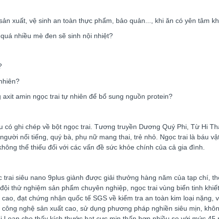
 sản xuất, vệ sinh an toàn thực phẩm, bảo quản..., khi ăn có yên tâm k
 quá nhiều mè đen sẽ sinh nội nhiệt?
?
nhiên?
 axit amin ngọc trai tự nhiên để bổ sung nguồn protein?
 có ghi chép về bột ngọc trai. Tương truyền Dương Quý Phi, Từ Hi Thá
ười nổi tiếng, quý bà, phụ nữ mang thai, trẻ nhỏ. Ngọc trai là báu vật
không thể thiếu đối với các vấn đề sức khỏe chính của cả gia đình.
 trai siêu nano 9plus giành được giải thưởng hàng năm của tạp chí, th
à đội thử nghiệm sản phẩm chuyên nghiệp, ngọc trai vùng biển tinh khi
cao, đạt chứng nhận quốc tế SGS về kiểm tra an toàn kim loại nặng, vi
 công nghệ sản xuất cao, sử dụng phương pháp nghiền siêu mịn, khôn
i Loan cho thấy kích thước hạt cực mịn thấp hơn nhiều so với mức 45