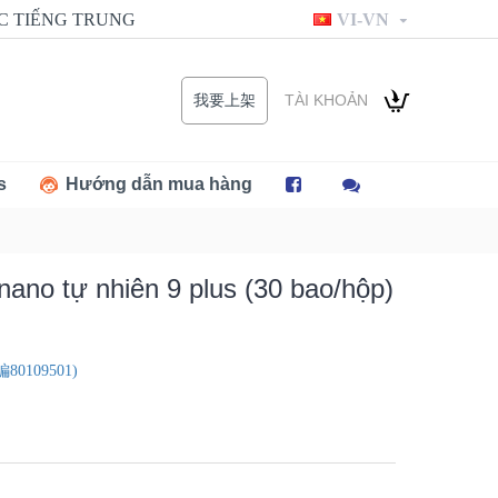
C TIẾNG TRUNG
VI-VN
TÀI KHOẢN
我要上架
s
Hướng dẫn mua hàng
 nano tự nhiên 9 plus (30 bao/hộp)
109501)