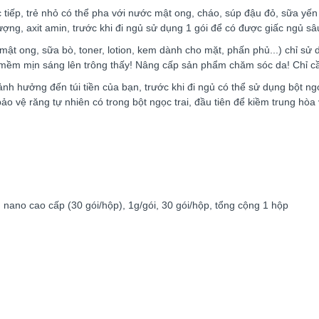
c tiếp, trẻ nhỏ có thể pha với nước mật ong, cháo, súp đậu đỏ, sữa yế
ượng, axit amin, trước khi đi ngủ sử dụng 1 gói để có được giấc ngủ sâ
mật ong, sữa bò, toner, lotion, kem dành cho mặt, phấn phủ...) chỉ sử
 mềm mịn sáng lên trông thấy! Nâng cấp sản phẩm chăm sóc da! Chỉ cần
 hưởng đến túi tiền của bạn, trước khi đi ngủ có thể sử dụng bột ngọ
bảo vệ răng tự nhiên có trong bột ngọc trai, đầu tiên để kiềm trung hòa
 nano cao cấp (30 gói/hộp), 1g/gói, 30 gói/hộp, tổng cộng 1 hộp