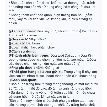
• Bảo quản sản phẩm ở nơi khô ráo và thoáng mát, tránh
ánh nắng trực tiếp và sử dụng càng sớm càng tốt sau khi
mở.
• Không thêm chất bảo quản, hiện tượng hóa nâu (sẫm
màu) xảy ra khi tiếp xúc với không khí, là hiện tượng tự
nhiên.
◎
Tên sản phẩm:
Dứa sấy VIP( Không đường)│Bộ 7 Gói -
T86 Yue Cha Yuan
◎
Quy cách:
50g±5% x7
◎
Xuất xứ:
Đài Loan
◎
Loại hình:
Thực phẩm chay
◎
Cách sử dụng:
-
◎
Thành phần bên trong:
Dứa tươi Đài Loan (Dứa Kim
cương vàng được lựa chọn nghiêm ngặt vào mùa hè/Dứa
sữa được chọn lọc nghiêm ngặt vào mùa đông)
◎
Phụ gia thực phẩm:
Không có
◎
Thời gian hàng sẽ được gửi đi:
Trong vòng 5 này làm
việc sau khi nhận được khoản thanh toán của khách hàng
◎
Cách bảo quản:
•
Bảo quản trong môi trường thông thoáng và mát mẻ dưới
25 ℃, tránh nhiệt độ cao, độ ẩm và ánh nắng trực tiếp.
•
Sử dụng hết trong vòng một tuần sau khi mở, nếu chưa
sử dụng hết nhớ đậy kín và cất vào tủ lạnh.
(Sản phẩm này không chứa chất phụ gia nhân tạo, màu
sắc, hương thơm, chất tạo ngọt, chất tẩy trắng hoặc chất