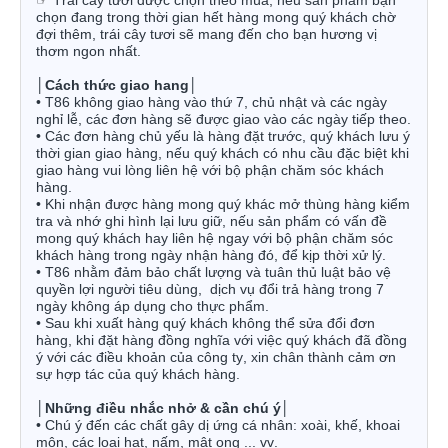
☞
Trái cây tươi được chọn theo mùa, nếu sản phẩm bạn
chọn đang trong thời gian hết hàng mong quý khách chờ
đợi thêm, trái cây tươi sẽ mang đến cho bạn hương vị
thơm ngon nhất.
│
Cách thức giao hang
│
• T86 không giao hàng vào thứ 7, chủ nhật và các ngày
nghỉ lễ, các đơn hàng sẽ được giao vào các ngày tiếp theo.
• Các đơn hàng chủ yếu là hàng đặt trước, quý khách lưu ý
thời gian giao hàng, nếu quý khách có nhu cầu đặc biệt khi
giao hàng vui lòng liên hệ với bộ phận chăm sóc khách
hàng.
• Khi nhận được hàng mong quý khác mở thùng hàng kiểm
tra và nhớ ghi hình lại lưu giữ, nếu sản phẩm có vấn đề
mong quý khách hay liên hệ ngay với bộ phận chăm sóc
khách hàng trong ngày nhận hàng đó, để kịp thời xử lý.
• T86 nhằm đảm bảo chất lượng và tuân thủ luật bảo vệ
quyền lợi người tiêu dùng,
dịch vụ đổi trả hàng trong 7
ngày không áp dụng cho thực phẩm.
• Sau khi xuất hàng quý khách không thể sửa đổi đơn
hàng, khi đặt hàng đồng nghĩa với việc quý khách đã đồng
ý với các điều khoản của công ty, xin chân thành cảm ơn
sự hợp tác của quý khách hàng.
│
Những điều nhắc nhở & cần chú ý
│
• Chú ý đến các chất gây dị ứng cá nhân: xoài, khế, khoai
môn, các loại hạt, nấm, mật ong ... vv.