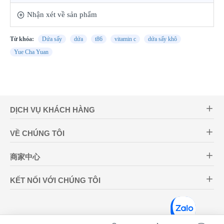
Nhận xét về sản phẩm
Từ khóa:
Dứa sấy
dứa
t86
vitamin c
dứa sấy khô
Yue Cha Yuan
DỊCH VỤ KHÁCH HÀNG
VỀ CHÚNG TÔI
商家中心
KẾT NỐI VỚI CHÚNG TÔI