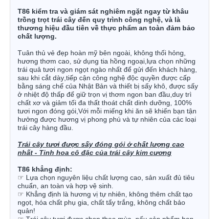
T86 kiểm tra và giám sát nghiêm ngặt ngay từ khâu
trồng trọt trái cây đến quy trình công nghệ, và là
thương hiệu đầu tiên về thực phẩm an toàn đảm bảo
chất lượng.
Tuân thủ vẻ đẹp hoàn mỹ bên ngoài, không thối hỏng,
hương thơm cao, sử dụng tia hồng ngoại,lựa chọn những
trái quả tươi ngon ngọt ngào nhất để gửi đến khách hàng,
sau khi cắt dày,tiếp cận công nghệ độc quyền được cấp
bằng sáng chế của Nhật Bản và thiết bị sấy khô, được sấy
ở nhiệt độ thấp để giữ trọn vị thơm ngon ban đầu,duy trì
chất xơ và giảm tối đa thất thoát chất dinh dưỡng, 100%
tươi ngon đóng gói,Với mỗi miếng khi ăn sẽ khiến bạn tận
hưởng được hương vị phong phú và tự nhiên của các loại
trái cây hàng đầu.
Trái cây tươi được sấy đóng gói ở chất lượng cao
nhất
-
Tinh hoa cô đặc của trái cây kim cương
T86 khẳng định:
☞
Lựa chọn nguyên liệu chất lượng cao, sản xuất đủ tiêu
chuẩn, an toàn và hợp vệ sinh.
☞
Khẳng định là hương vị tự nhiên, không thêm chất tạo
ngọt, hóa chất phụ gia, chất tẩy trắng, không chất bảo
quản!