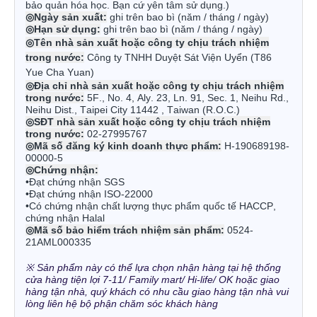
bảo quản hóa học. Bạn cứ yên tâm sử dụng.)
◎Ngày sản xuất
:
ghi trên bao bì (năm / tháng / ngày)
◎Hạn sử dụng
:
ghi trên bao bì (năm / tháng / ngày)
◎
Tên nhà sản xuất hoặc công ty chịu trách nhiệm
trong nước:
Công ty TNHH Duyệt Sát Viện Uyển (T86
Yue Cha Yuan)
◎
Địa chỉ nhà sản xuất hoặc công ty chịu trách nhiệm
trong nước:
5F., No. 4, Aly. 23, Ln. 91, Sec. 1, Neihu Rd.,
Neihu Dist., Taipei City 11442 , Taiwan (R.O.C.)
◎
SĐT nhà sản xuất hoặc công ty chịu trách nhiệm
trong nước:
02-27995767
◎
Mã số đăng ký kinh doanh thực phẩm:
H-190689198-
00000-5
◎
Chứng nhận:
•Đạt chứng nhận SGS
•Đạt chứng nhận ISO-22000
•Có chứng nhận chất lượng thực phẩm quốc tế HACCP,
chứng nhận Halal
◎
Mã số bảo hiểm trách nhiệm sản phẩm:
0524-
21AML000335
※ Sản phẩm này có thể lựa chọn nhận hàng tại hệ thống
cửa hàng tiện lợi 7-11/ Family mart/ Hi-life/ OK hoặc giao
hàng tận nhà, quý khách có nhu cầu giao hàng tận nhà vui
lòng liên hệ bộ phận chăm sóc khách hàng