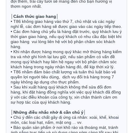
đợi thêm, trái cây tươi sẽ mang đến cho bạn hương vị
thơm ngon nhất.
│
Cách thức giao hang
│
• T86 không giao hàng vào thứ 7, chủ nhật và các ngày
nghỉ lễ, các đơn hàng sẽ được giao vào các ngày tiếp theo.
• Các đơn hàng chủ yếu là hàng đặt trước, quý khách lưu ý
thời gian giao hàng, nếu quý khách có nhu cầu đặc biệt khi
giao hàng vui lòng liên hệ với bộ phận chăm sóc khách
hàng.
• Khi nhận được hàng mong quý khác mở thùng hàng kiểm
tra và nhớ ghi hình lại lưu giữ, nếu sản phẩm có vấn đề
mong quý khách hay liên hệ ngay với bộ phận chăm sóc
khách hàng trong ngày nhận hàng đó, để kịp thời xử lý.
• T86 nhằm đảm bảo chất lượng và tuân thủ luật bảo vệ
quyền lợi người tiêu dùng, dịch vụ đổi trả hàng trong 7
ngày không áp dụng cho thực phẩm.
• Sau khi xuất hàng quý khách không thể sửa đổi đơn
hàng, khi đặt hàng đồng nghĩa với việc quý khách đã đồng
ý với các điều khoản của công ty, xin chân thành cảm ơn
sự hợp tác của quý khách hàng.
│
Những điều nhắc nhở & cần chú ý
│
• Chú ý đến các chất gây dị ứng cá nhân: xoài, khế, khoai
môn, các loại hạt, nấm, mật ong ... vv.
• Bảo quản sản phẩm ở nơi khô ráo và thoáng mát, tránh
ánh nắng trực tiếp và sử dụng càng sớm càng tốt sau khi