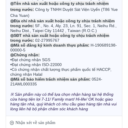
◎
Tên nhà sản xuất hoặc công ty chịu trách nhiệm
trong nước:
Công ty TNHH Duyệt Sát Viện Uyển (T86 Yue
Cha Yuan)
◎
Địa chỉ nhà sản xuất hoặc công ty chịu trách nhiệm
trong nước:
5F., No. 4, Aly. 23, Ln. 91, Sec. 1, Neihu Rd.,
Neihu Dist., Taipei City 11442 , Taiwan (R.O.C.)
◎
SĐT nhà sản xuất hoặc công ty chịu trách nhiệm
trong nước:
02-27995767
◎
Mã số đăng ký kinh doanh thực phẩm:
H-190689198-
00000-5
◎
Chứng nhận:
•Đạt chứng nhận SGS
•Đạt chứng nhận ISO-22000
•Có chứng nhận chất lượng thực phẩm quốc tế HACCP,
chứng nhận Halal
◎
Mã số bảo hiểm trách nhiệm sản phẩm:
0524-
21AML000335
※ Sản phẩm này có thể lựa chọn nhận hàng tại hệ thống
cửa hàng tiện lợi 7-11/ Family mart/ Hi-life/ OK hoặc giao
hàng tận nhà, quý khách có nhu cầu giao hàng tận nhà vui
lòng liên hệ bộ phận chăm sóc khách hàng
Nhận xét về sản phẩm