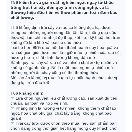
T86 kiểm tra và giám sát nghiêm ngặt ngay từ khâu
trồng trọt trái cây đến quy trình công nghệ, và là
thương hiệu đầu tiên về thực phẩm an toàn đảm bảo
chất lượng.
T86 khẳng định trái cây và rau củ không độc hại được
trồng bởi những người nông dân tận tâm, thông qua dầu
thực vật làm chín ở nhiệt độ thấp, kết hợp kỹ thuật hút trân
không để làm khô và loại bỏ dầu thừa
loại bỏ hơn 98% dầu mỡ, làm thành bánh quy hoa quả và
rau củ giòn giòn tươi mới, lưu giữ màu tự nhiên của rau củ,
hương thơm, chất dinh dưỡng không dầu mỡ.
Bánh quy trái cây và rau củ với nhiều chất xơ tự nhiên và
không có gánh nặng. Nó là một món ngon tự nhiên mà
những người ăn chay cũng có thể thưởng thức.
Mỗi lần ăn là một vị rau củ quả tự nhiên hạnh phúc, dư vị
đọng lại trên đầu lưỡi.
T86 khẳng định:
☞
Lựa chọn nguyên liệu chất lượng cao, sản xuất đủ tiêu
chuẩn, an toàn và hợp vệ sinh.
☞
Khẳng định là hương vị tự nhiên, không thêm chất tạo
ngọt, hóa chất phụ gia, chất tẩy trắng, không chất bảo
quản!
☞
Trái cây tươi được chọn theo mùa, nếu sản phẩm bạn
chọn đang trong thời gian hết hàng mong quý khách chờ