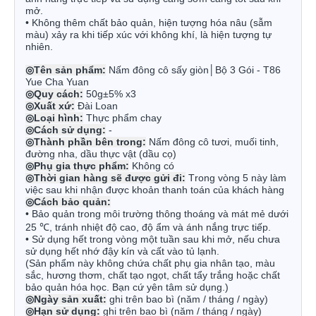
mở.
• Không thêm chất bảo quản, hiện tượng hóa nâu (sẫm
màu) xảy ra khi tiếp xúc với không khí, là hiện tượng tự
nhiên.
◎
Tên sản phẩm:
Nấm đông cô sấy giòn│Bộ 3 Gói - T86
Yue Cha Yuan
◎
Quy cách:
50g±5% x3
◎
Xuất xứ:
Đài Loan
◎
Loại hình:
Thực phẩm chay
◎
Cách sử dụng:
-
◎
Thành phần bên trong:
Nấm đông cô tươi, muối tinh,
đường nha, dầu thực vật (dầu cọ)
◎
Phụ gia thực phẩm:
Không có
◎
Thời gian hàng sẽ được gửi đi:
Trong vòng 5 này làm
việc sau khi nhận được khoản thanh toán của khách hàng
◎
Cách bảo quản:
•
Bảo quản trong môi trường thông thoáng và mát mẻ dưới
25 ℃, tránh nhiệt độ cao, độ ẩm và ánh nắng trực tiếp.
•
Sử dụng hết trong vòng một tuần sau khi mở, nếu chưa
sử dụng hết nhớ đậy kín và cất vào tủ lạnh.
(Sản phẩm này không chứa chất phụ gia nhân tạo, màu
sắc, hương thơm, chất tạo ngọt, chất tẩy trắng hoặc chất
bảo quản hóa học. Bạn cứ yên tâm sử dụng.)
◎Ngày sản xuất
:
ghi trên bao bì (năm / tháng / ngày)
◎Hạn sử dụng
:
ghi trên bao bì (năm / tháng / ngày)