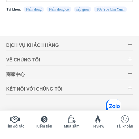
Từ khóa:
Nấm đông
Nấm đông cô
sấy giòn
T86 Yue Cha Yuan
DỊCH VỤ KHÁCH HÀNG
VỀ CHÚNG TÔI
商家中心
KẾT NỐI VỚI CHÚNG TÔI
Tìm đối tác
Kiếm tiền
Mua sắm
Review
Tài khoản